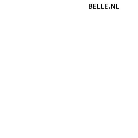
BELLE.NL