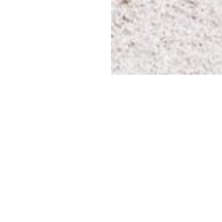
ontstaan dat de casino wereld een echte mannen we
ieke casino’s. Toch ontdekten ze bij de
onlinecasino
ijn zelfs complete online casino’s ingericht op vr
n aantal grote Poker spelers met miljoenen op de b
ouwen in de casino wereld zowel voor als achter de 
 hun taak is in de online casino wereld.
Poker spelers zijn vrouw