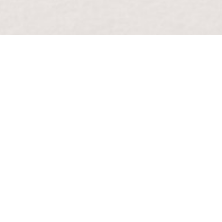
e aan duurzame
e ervoor zorgen dat onze
un negatieve impact op het
 vervuiling van onze oceanen.