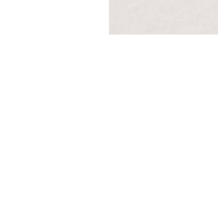
elen steeds meer de norm wordt, groeit de behoeft
speelt hierbij een cruciale rol. Maar hoe kunnen w
an de planeet?
pakkingen op het milieu
len zoals plastic en piepschuim zijn berucht om h
ebaar en dragen bij aan de groeiende afvalbergen en
e zowel functioneel als milieuvriendelijk zijn.