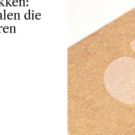
kken:
alen die
ren