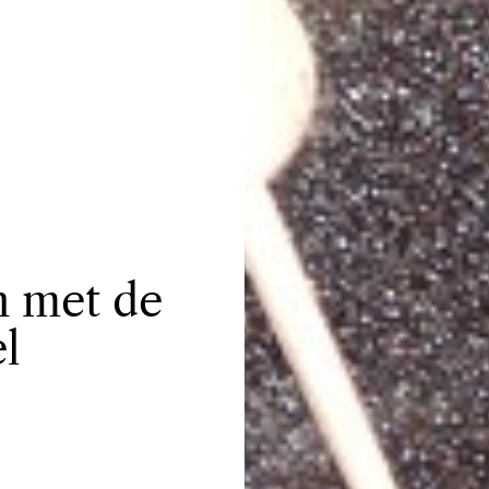
n met de
el