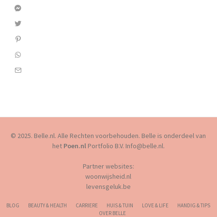
© 2025. Belle.nl. Alle Rechten voorbehouden. Belle is onderdeel van
het
Poen.nl
Portfolio B.V. Info@belle.nl.
Partner websites:
woonwijsheid.nl
levensgeluk.be
BLOG
BEAUTY & HEALTH
CARRIERE
HUIS & TUIN
LOVE & LIFE
HANDIG & TIPS
OVER BELLE