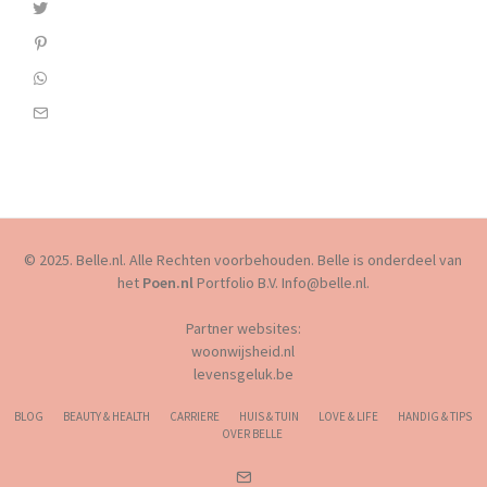
© 2025. Belle.nl. Alle Rechten voorbehouden. Belle is onderdeel van
het
Poen.nl
Portfolio B.V. Info@belle.nl.
Partner websites:
woonwijsheid.nl
levensgeluk.be
BLOG
BEAUTY & HEALTH
CARRIERE
HUIS & TUIN
LOVE & LIFE
HANDIG & TIPS
OVER BELLE