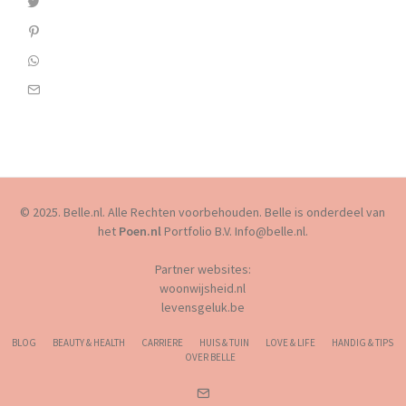
© 2025. Belle.nl. Alle Rechten voorbehouden. Belle is onderdeel van
het
Poen.nl
Portfolio B.V. Info@belle.nl.
Partner websites:
woonwijsheid.nl
levensgeluk.be
BLOG
BEAUTY & HEALTH
CARRIERE
HUIS & TUIN
LOVE & LIFE
HANDIG & TIPS
OVER BELLE