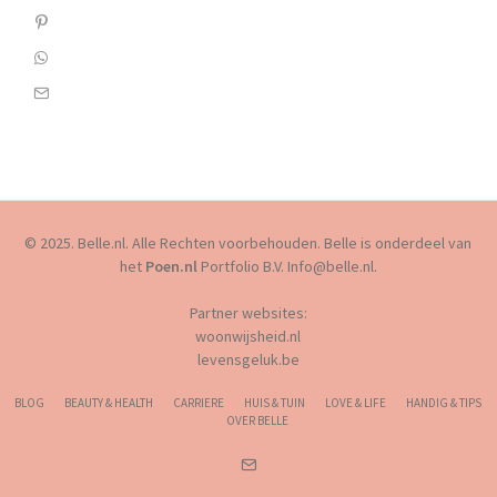
© 2025. Belle.nl. Alle Rechten voorbehouden. Belle is onderdeel van
het
Poen.nl
Portfolio B.V. Info@belle.nl.
Partner websites:
woonwijsheid.nl
levensgeluk.be
BLOG
BEAUTY & HEALTH
CARRIERE
HUIS & TUIN
LOVE & LIFE
HANDIG & TIPS
OVER BELLE