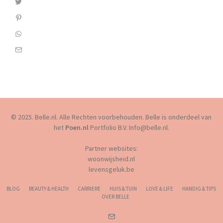
© 2025. Belle.nl. Alle Rechten voorbehouden. Belle is onderdeel van
het
Poen.nl
Portfolio B.V. Info@belle.nl.
Partner websites:
woonwijsheid.nl
levensgeluk.be
BLOG
BEAUTY & HEALTH
CARRIERE
HUIS & TUIN
LOVE & LIFE
HANDIG & TIPS
OVER BELLE