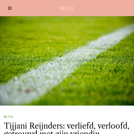
BLOG
Tijjani Reijnders: verliefd, verloofd,