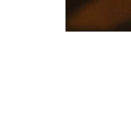
e van de elektrische fiets als een saai vervoermidd
even jongeren op hun flitsende e-bikes naar schoo
mt deze opkomst van e-bikes onder jongeren eigen
ereld van elektrische fietsen en ontdek waarom st
men.
emak
 er nu van wachten? Met een e-bike hoef je niet te 