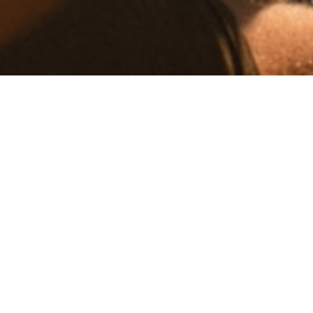
el voor ouderen volledig
l en werk, en het wordt alleen
lijk vandaan? Laten we je
eeds meer jongeren deze
wachten op de bus of te sjouwen