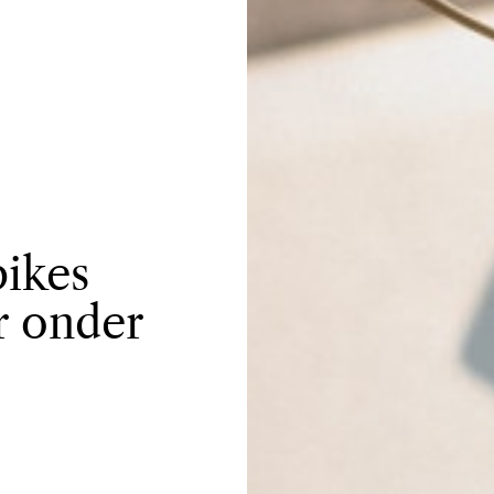
bikes
r onder