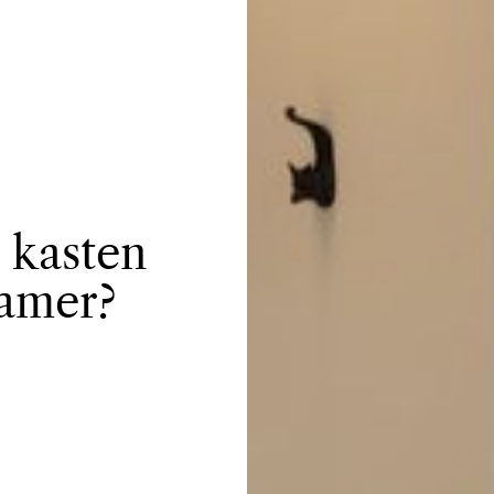
e kasten
kamer?