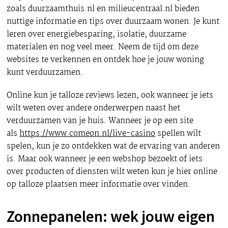
zoals duurzaamthuis.nl en milieucentraal.nl bieden
nuttige informatie en tips over duurzaam wonen. Je kunt
leren over energiebesparing, isolatie, duurzame
materialen en nog veel meer. Neem de tijd om deze
websites te verkennen en ontdek hoe je jouw woning
kunt verduurzamen.
Online kun je talloze reviews lezen, ook wanneer je iets
wilt weten over andere onderwerpen naast het
verduurzamen van je huis. Wanneer je op een site
als
https://www.comeon.nl/live-casino
spellen wilt
spelen, kun je zo ontdekken wat de ervaring van anderen
is. Maar ook wanneer je een webshop bezoekt of iets
over producten of diensten wilt weten kun je hier online
op talloze plaatsen meer informatie over vinden.
Zonnepanelen: wek jouw eigen