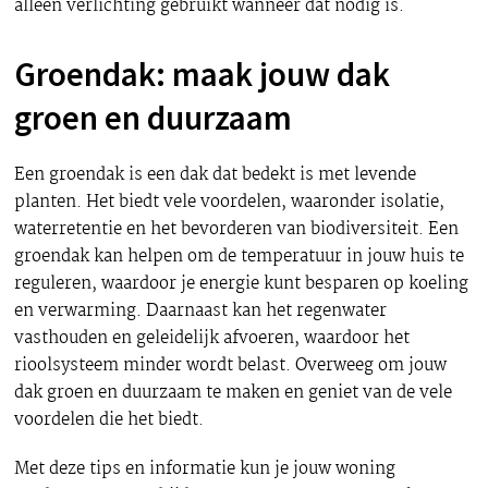
alleen verlichting gebruikt wanneer dat nodig is.
Groendak: maak jouw dak
groen en duurzaam
Een groendak is een dak dat bedekt is met levende
planten. Het biedt vele voordelen, waaronder isolatie,
waterretentie en het bevorderen van biodiversiteit. Een
groendak kan helpen om de temperatuur in jouw huis te
reguleren, waardoor je energie kunt besparen op koeling
en verwarming. Daarnaast kan het regenwater
vasthouden en geleidelijk afvoeren, waardoor het
rioolsysteem minder wordt belast. Overweeg om jouw
dak groen en duurzaam te maken en geniet van de vele
voordelen die het biedt.
Met deze tips en informatie kun je jouw woning