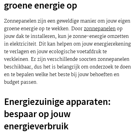
groene energie op
Zonnepanelen zijn een geweldige manier om jouw eigen
groene energie op te wekken. Door
zonnepanelen
op
jouw dak te installeren, kun je zonne-energie omzetten
in elektriciteit. Dit kan helpen om jouw energierekening
te verlagen en jouw ecologische voetafdruk te
verkleinen. Er zijn verschillende soorten zonnepanelen
beschikbaar, dus het is belangrijk om onderzoek te doen
en te bepalen welke het beste bij jouw behoeften en
budget passen.
Energiezuinige apparaten:
bespaar op jouw
energieverbruik