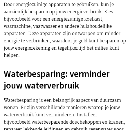
Door energiezuinige apparaten te gebruiken, kun je
aanzienlijk besparen op jouw energieverbruik. Kies
bijvoorbeeld voor een energiezuinige koelkast,
wasmachine, vaatwasser en andere huishoudelijke
apparaten. Deze apparaten zijn ontworpen om minder
energie te verbruiken, waardoor je geld kunt besparen op
jouw energierekening en tegelijkertijd het milieu kunt
helpen.
Waterbesparing: verminder
jouw waterverbruik
Waterbesparing is een belangrijk aspect van duurzaam
wonen. Er zijn verschillende manieren waarop je jouw
waterverbruik kunt verminderen. Installeer
bijvoorbeeld
waterbesparende douchekoppen
en kranen,
repareer lekkende leidingen en gebruik regenwater voor