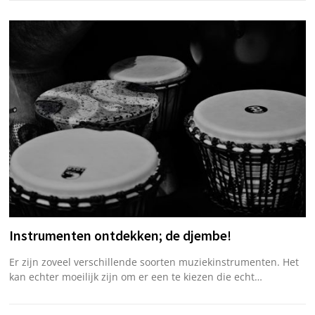
Instrumenten ontdekken; de djembe!
Er zijn zoveel verschillende soorten muziekinstrumenten. Het
kan echter moeilijk zijn om er een te kiezen die echt…