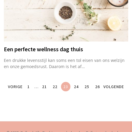
Een perfecte wellness dag thuis
Een drukke levensstijl kan soms een tol eisen van ons welzijn
en onze gemoedsrust. Daarom is het af…
VORIGE
1
…
21
22
23
24
25
26
VOLGENDE