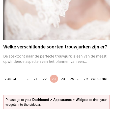
Welke verschillende soorten trouwjurken zijn er?
De zoektocht naar de perfecte trouwjurk is een van de meest
opwindende aspecten van het plannen van een…
VORIGE
1
…
21
22
23
24
25
…
29
VOLGENDE
Please go to your
Dashboard > Appearance > Widgets
to drop your
widgets into the sidebar.