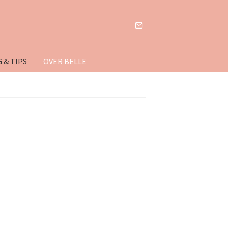
 & TIPS
OVER BELLE