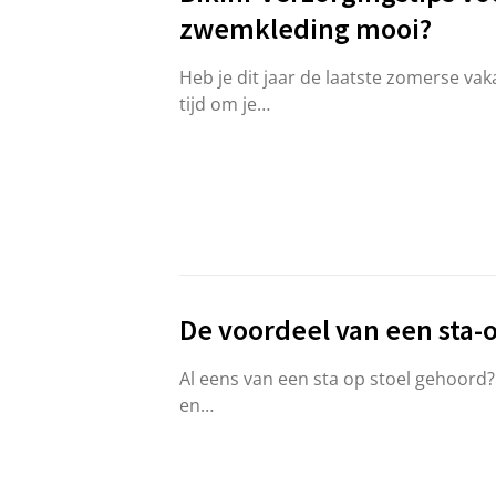
zwemkleding mooi?
Heb je dit jaar de laatste zomerse va
tijd om je…
De voordeel van een sta-
Al eens van een sta op stoel gehoord? 
en…