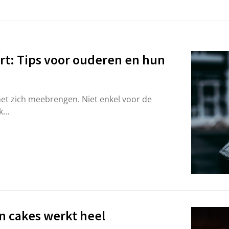
rt: Tips voor ouderen en hun
et zich meebrengen. Niet enkel voor de
ok…
n cakes werkt heel