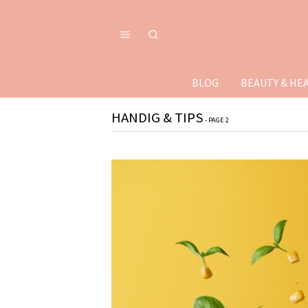
BLOG
BEAUTY & HE
HANDIG & TIPS
- PAGE 2