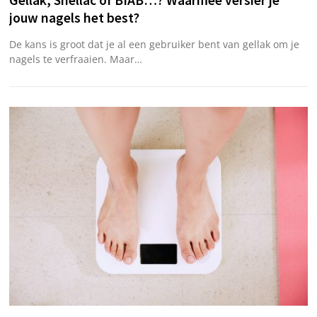
Gellak, Shellac of BIAB…? Waarmee versier je
jouw nagels het best?
De kans is groot dat je al een gebruiker bent van gellak om je
nagels te verfraaien. Maar…