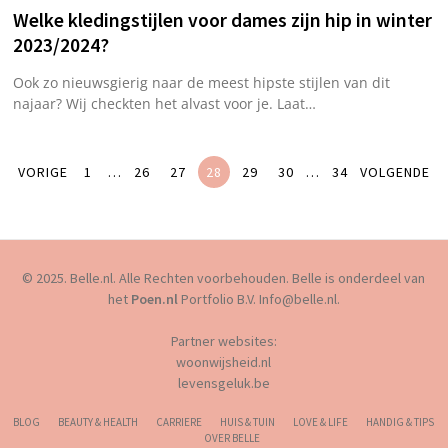
Welke kledingstijlen voor dames zijn hip in winter
2023/2024?
Ook zo nieuwsgierig naar de meest hipste stijlen van dit
najaar? Wij checkten het alvast voor je. Laat…
VORIGE
1
…
26
27
28
29
30
…
34
VOLGENDE
© 2025. Belle.nl. Alle Rechten voorbehouden. Belle is onderdeel van
het
Poen.nl
Portfolio B.V. Info@belle.nl.
Partner websites:
woonwijsheid.nl
levensgeluk.be
BLOG
BEAUTY & HEALTH
CARRIERE
HUIS & TUIN
LOVE & LIFE
HANDIG & TIPS
OVER BELLE