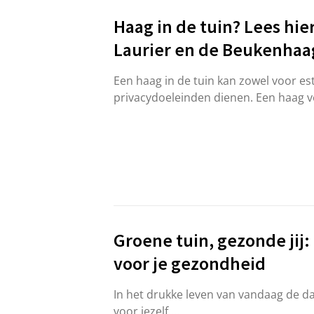
Haag in de tuin? Lees hi
Laurier en de Beukenhaa
Een haag in de tuin kan zowel voor es
privacydoeleinden dienen. Een haag ve
Groene tuin, gezonde jij:
voor je gezondheid
In het drukke leven van vandaag de d
voor jezelf.…